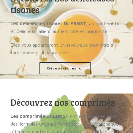
tisanes
Les délicieuses tisanes Dr ERNST
, au goût subtil
et délicieux, allient authenticité et originalité.
Elles vous apporteront un savoureux bien-être à
tout moment de la journée
Découvrez les ici
Découvrez nos comprimés
Les comprimés Dr ERNST
ont été élaborés selon
des formules ultra-performantes. En effet, chaque
référence contient 2 actifs (extraits standardisés de