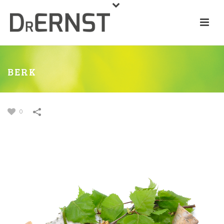
BERK
0