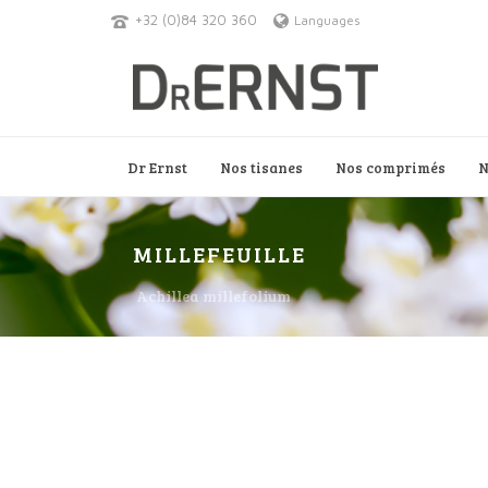
+32 (0)84 320 360
Languages
Dr Ernst
Nos tisanes
Nos comprimés
N
MILLEFEUILLE
Achillea millefolium