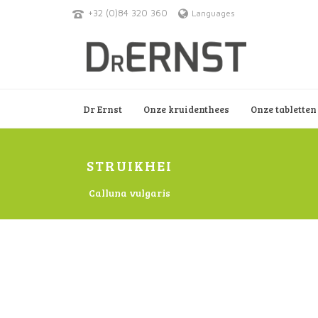
+32 (0)84 320 360
Languages
Dr Ernst
Onze kruidenthees
Onze tabletten
STRUIKHEI
Calluna vulgaris