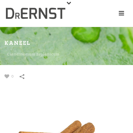
KANEEL
Cinnamomum zeylanicum
0